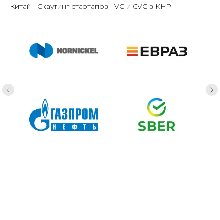
Китай | Скаутинг стартапов | VC и CVC в КНР