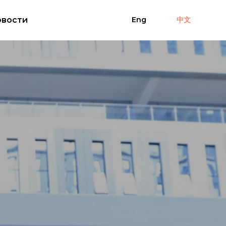
вости
Eng
中文