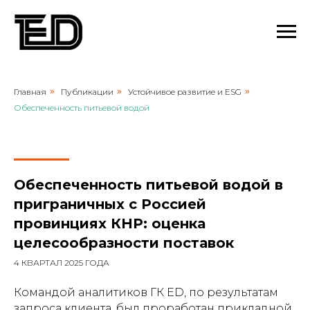
Главная
»
Публикации
»
Устойчивое развитие и ESG
»
Обеспеченность питьевой водой
Обеспеченность питьевой водой в
приграничных с Россией
провинциях КНР: оценка
целесообразности поставок
4 КВАРТАЛ 2025 ГОДА
Командой аналитиков ГК ED, по результатам
запроса клиента, был проработан прикладной